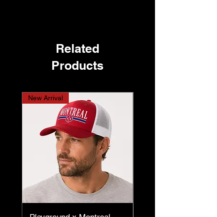
Related
Products
New Arrival
New Arrival